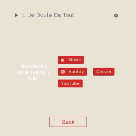
1
Je Doute De Tout
Music
DISPONIBLE
Spotify
Deezer
MAINTENANT
SUR :
YouTube
Back